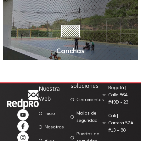
Canchas
Canchas
Nuestras
Contáctanos
soluciones
Bogotá |
Nuestra
Calle 86A
Web
Cerramientos
#49D - 23
Mallas de
Inicio
Cali |
seguridad
Carrera 57A
Nosotros
#13 – 88
Puertas de
Blog